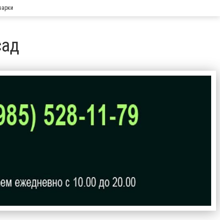
варки
сад