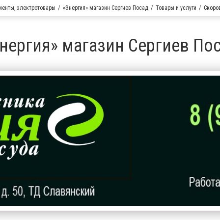
менты, электротовары
«Энергия» магазин Сергиев Посад
Товары и услуги
Скоро
нергия» магазин Сергиев По