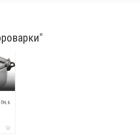
ороварки"
 ПН, 6