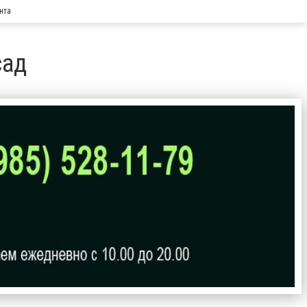
нта
сад