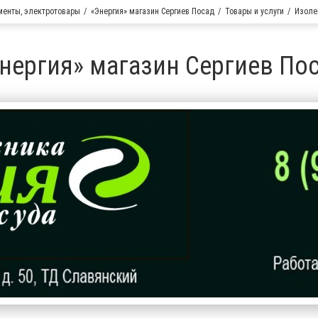
менты, электротовары
«Энергия» магазин Сергиев Посад
Товары и услуги
Изоле
нергия» магазин Сергиев По