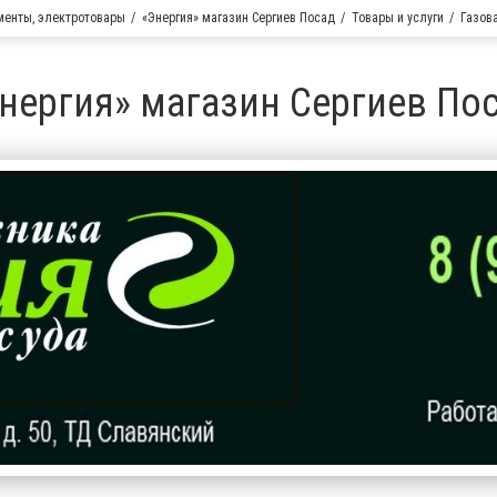
менты, электротовары
«Энергия» магазин Сергиев Посад
Товары и услуги
Газов
нергия» магазин Сергиев По