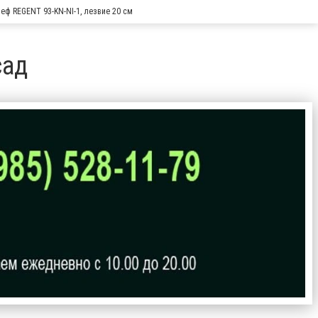
еф REGENT 93-KN-NI-1, лезвие 20 см
сад