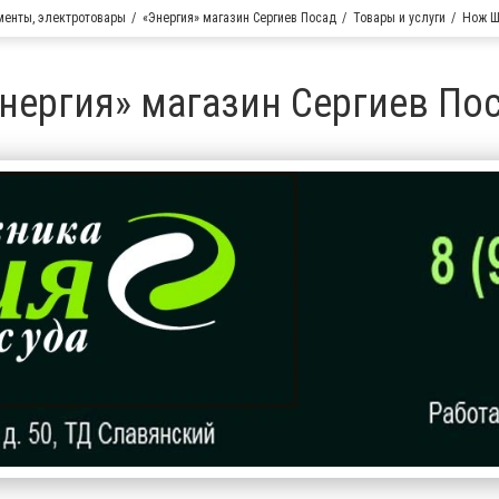
менты, электротовары
«Энергия» магазин Сергиев Посад
Товары и услуги
Нож Ш
нергия» магазин Сергиев По