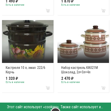
1 490 ₽
1 870 ₽
Есть в наличии
Есть в наличии
Кастрюля 10 л, эмал. 222/6
Набор кастрюль КА021М
Керчь
Шоколад, 2л+3л+4л
1 320 ₽
2 470 ₽
Есть в наличии
Есть в наличии
Этот сайт использует «cookies». Также сайт использует интернет-сервис для сбора технических данных касательно посетителей с целью получения маркетинговой и статистической информации. Условия обработки данных посетителей сайта см.
〉