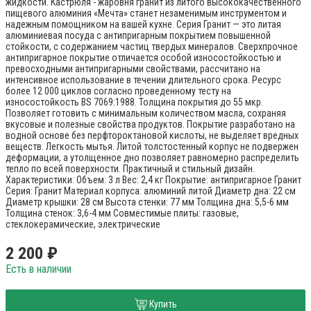
жидкости. Кастрюля - жаровня гранит из литого высококачественного
пищевого алюминия «Мечта» станет незаменимым инструментом и
надежным помощником на вашей кухне. Серия Гранит — это литая
алюминиевая посуда с антипригарным покрытием повышенной
стойкости, с содержанием частиц твердых минералов. Сверхпрочное
антипригарное покрытие отличается особой износостойкостью и
превосходными антипригарными свойствами, рассчитано на
интенсивное использование в течении длительного срока. Ресурс
более 12 000 циклов согласно проведенному тесту на
износостойкость BS 7069:1988. Толщина покрытия до 55 мкр.
Позволяет готовить с минимальным количеством масла, сохраняя
вкусовые и полезные свойства продуктов. Покрытие разработано на
водной основе без перфтороктановой кислоты, не выделяет вредных
веществ. Легкость мытья. Литой толстостенный корпус не подвержен
деформации, а утолщенное дно позволяет равномерно распределить
тепло по всей поверхности. Практичный и стильный дизайн.
Характеристики: Объем: 3 л Вес: 2,4 кг Покрытие: антипригарное Гранит
Серия: Гранит Материал корпуса: алюминий литой Диаметр дна: 22 см
Диаметр крышки: 28 см Высота стенки: 77 мм Толщина дна: 5,5-6 мм
Толщина стенок: 3,6-4 мм Совместимые плиты: газовые,
стеклокерамические, электрические
2 200 ₽
Есть в наличии
Купить