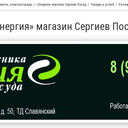
менты, электротовары
«Энергия» магазин Сергиев Посад
Товары и услуги
Увлажн
нергия» магазин Сергиев По