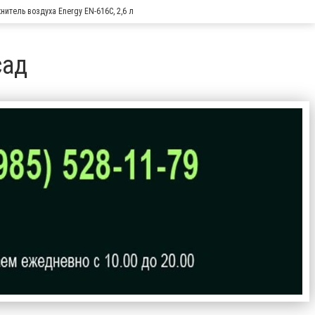
итель воздуха Energy EN-616C, 2,6 л
сад